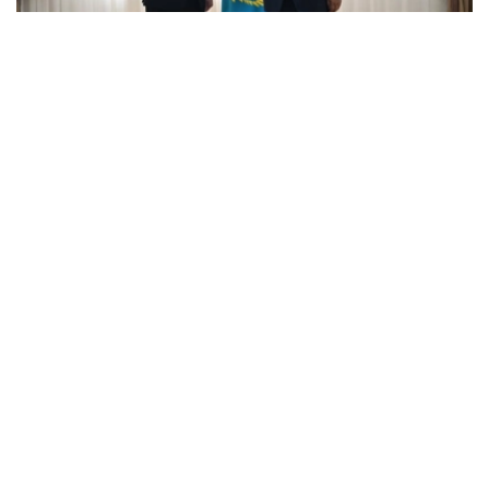
Фото: Сыртқы істер министрлігі
会谈中，哈萨克斯坦外交部长高度赞赏两国间的互动水平，
并指出阿斯塔纳有意进一步扩大双边对话。
阔谢尔巴耶夫强调了哈萨克斯坦总统哈斯穆-卓玛尔特·托卡
耶夫今年2月访问巴基斯坦成果的特殊重要性。访问期间，
阿斯塔纳和伊斯兰堡之间的关系提升至战略伙伴关系水平。
巴基斯坦大使对哈萨克斯坦在他履职期间提供的支持表示感
谢，并表示伊斯兰堡愿与阿斯塔纳进一步发展建设性对话。
最后，哈萨克斯坦外长向巴基斯坦大使颁发了荣誉证书，以
表彰他为加强两国全面关系所作出的个人贡献。
外交
外交部
哈萨克斯坦
巴基斯坦