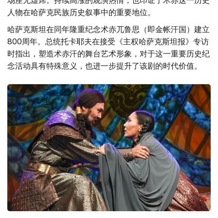
乐戏剧院保留剧目，成为剧院最受欢迎的演出之一，几乎场
场座无虚席。持续高涨的观演热情，也印证了术赤这一历史
人物在哈萨克民族历史叙事中的重要地位。
哈萨克斯坦在同年隆重纪念术赤兀鲁思（即金帐汗国）建立
800周年。总统托卡耶夫在接受《主权哈萨克斯坦报》专访
时指出，塑造术赤汗的舞台艺术形象，对于这一重要历史纪
念活动具有特殊意义，也进一步提升了该剧的时代价值。