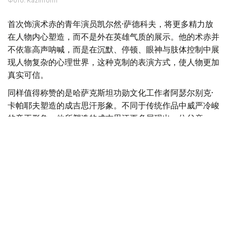
Фото: Kazinform
首次饰演术赤的青年演员凯尔然·萨德科夫，将更多精力放
在人物内心塑造，而不是外在英雄气质的展示。他的术赤并
不依靠高声呐喊，而是在沉默、停顿、眼神与肢体控制中展
现人物复杂的心理世界，这种克制的表演方式，使人物更加
真实可信。
同样值得称赞的是哈萨克斯坦功勋文化工作者阿瑟尔别克·
卡帕耶夫塑造的成吉思汗形象。不同于传统作品中威严冷峻
的帝王形象，他所塑造的成吉思汗更多展现出一位父亲、一
位政治家的理性与智慧，使这一经典历史人物呈现出新的艺
术生命。
此外，饰演托列的比尔然·朱尼索夫、饰演别克托梅什的别
吉姆努尔·卡利拉、饰演克特布哈的卡瑟姆汗·布格拜，以及
饰演少年拔都的阿勒肯·伊斯马伊勒等演员，也都为整部作
品增添了丰富层次。