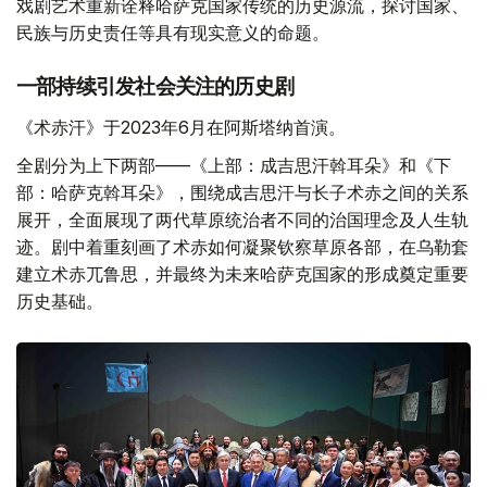
作品之一。它不仅讲述了一位历史人物的一生，更试图通过
戏剧艺术重新诠释哈萨克国家传统的历史源流，探讨国家、
民族与历史责任等具有现实意义的命题。
一部持续引发社会关注的历史剧
《术赤汗》于2023年6月在阿斯塔纳首演。
全剧分为上下两部——《上部：成吉思汗斡耳朵》和《下
部：哈萨克斡耳朵》，围绕成吉思汗与长子术赤之间的关系
展开，全面展现了两代草原统治者不同的治国理念及人生轨
迹。剧中着重刻画了术赤如何凝聚钦察草原各部，在乌勒套
建立术赤兀鲁思，并最终为未来哈萨克国家的形成奠定重要
历史基础。