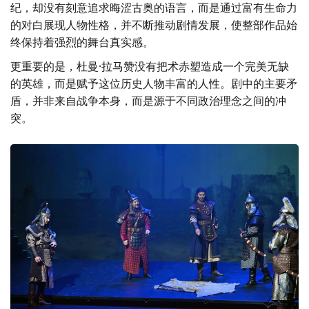
常见的夸张说教与刻意煽情。剧中人物虽然生活在十三世
纪，却没有刻意追求晦涩古奥的语言，而是通过富有生命力
的对白展现人物性格，并不断推动剧情发展，使整部作品始
终保持着强烈的舞台真实感。
更重要的是，杜曼·拉马赞没有把术赤塑造成一个完美无缺
的英雄，而是赋予这位历史人物丰富的人性。剧中的主要矛
盾，并非来自战争本身，而是源于不同政治理念之间的冲
突。