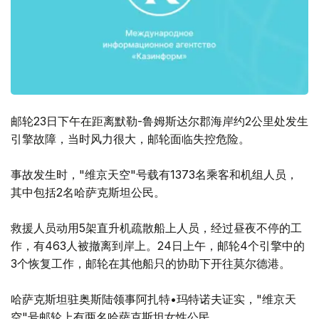
邮轮23日下午在距离默勒-鲁姆斯达尔郡海岸约2公里处发生
引擎故障，当时风力很大，邮轮面临失控危险。
事故发生时，"维京天空"号载有1373名乘客和机组人员，
其中包括2名哈萨克斯坦公民。
救援人员动用5架直升机疏散船上人员，经过昼夜不停的工
作，有463人被撤离到岸上。24日上午，邮轮4个引擎中的
3个恢复工作，邮轮在其他船只的协助下开往莫尔德港。
哈萨克斯坦驻奥斯陆领事阿扎特•玛特诺夫证实，"维京天
空"号邮轮上有两名哈萨克斯坦女性公民。