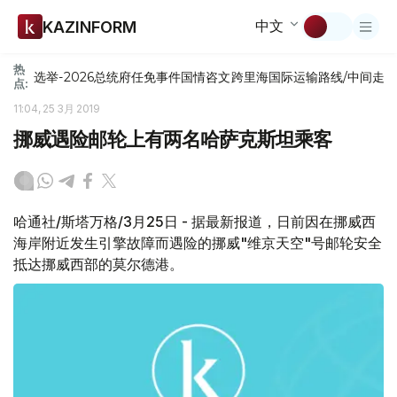
中文
KAZINFORM
热
选举-2026
总统府
任免
事件
国情咨文
跨里海国际运输路线/中间走
点:
11:04, 25 3月 2019
挪威遇险邮轮上有两名哈萨克斯坦乘客
哈通社/斯塔万格/3月25日 - 据最新报道，日前因在挪威西
海岸附近发生引擎故障而遇险的挪威"维京天空"号邮轮安全
抵达挪威西部的莫尔德港。