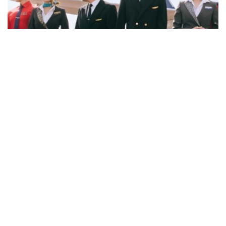
Фото: job.airastana.com
数据显示，飞行员的平均期望月薪约为239万坚戈，空乘人
员约为143万坚戈，发电站站长约为132万坚戈。
从招聘岗位来看，企业开出的最高薪资主要集中在软件架构
师、安全飞行监察工程师和市场营销与销售部门副主管等岗
位。其中，软件架构师平均月薪约112万坚戈，安全飞行监
察工程师约91万坚戈，市场营销与销售部门副主管约90万
坚戈。
与6月相比，7月平台招聘岗位数量下降3.8%，求职简历数
量则增长11.5%。劳动和社会保障部表示，这一变化符合夏
季就业市场特点，主要受高校毕业生集中进入就业市场及季
节性求职增加等因素影响。