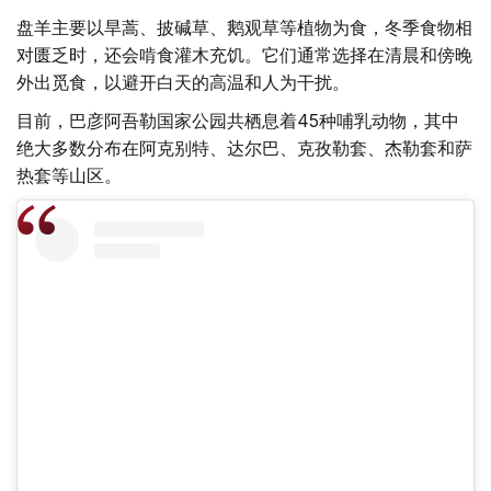
盘羊主要以旱蒿、披碱草、鹅观草等植物为食，冬季食物相
对匮乏时，还会啃食灌木充饥。它们通常选择在清晨和傍晚
外出觅食，以避开白天的高温和人为干扰。
目前，巴彦阿吾勒国家公园共栖息着45种哺乳动物，其中
绝大多数分布在阿克别特、达尔巴、克孜勒套、杰勒套和萨
热套等山区。