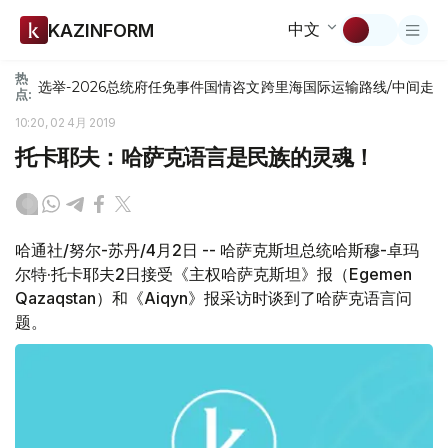
中文
KAZINFORM
热
选举-2026
总统府
任免
事件
国情咨文
跨里海国际运输路线/中间走
点:
10:20, 02 4月 2019
托卡耶夫：哈萨克语言是民族的灵魂！
哈通社/努尔-苏丹/4月2日 -- 哈萨克斯坦总统哈斯穆-卓玛
尔特·托卡耶夫2日接受《主权哈萨克斯坦》报（Egemen
Qazaqstan）和《Aiqyn》报采访时谈到了哈萨克语言问
题。