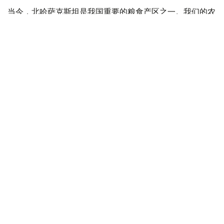
当今，北哈萨克斯坦是我国重要的粮食产区之一。我们的农
民掌握了精湛的农业技术，为保障我国粮食安全做出了巨大
贡献。
除了农业之外，该地区的加工业和机械工程也发展迅速。投
资项目已经启动，生产设施也已投入运营。所有这些无疑将
改善当地居民的生活条件，并促进该地区的进一步繁荣。
这一地区因著名的阿布莱汗而闻名，他在艰难时期维护了国
家的统一，成为智慧和远见的象征。哈萨克斯坦北部孕育了
众多著名的国家和公共人物、杰出的文化和文学代表、劳动
老兵、受人尊敬的人士、著名运动员以及优秀的执法人员。
作为一个团结而富有创造力的国家，我们正在成功地推行大
规模变革。被视为国家发展基石的新宪法已于近期生效。这
部主要文件清晰地反映了我们人民数百年来的梦想和愿望，
以及指引我们未来的坚定价值观。
北哈州人民积极参与了宪法的制定，展现了团结和责任的典
范。不同民族的人民和睦相处，秉承着相互尊重和友谊的传