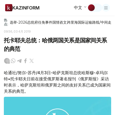
中文
KAZINFORM
热
选举-2026
总统府
任免
事件
国情咨文
跨里海国际运输路线/中间走
点:
09:56, 03 4月 2019
托卡耶夫总统：哈俄两国关系是国家间关系
的典范
哈通社/努尔-苏丹/4月3日-哈萨克斯坦总统哈斯穆-卓玛尔
特•托卡耶夫日前在接受俄罗斯著名报刊《俄罗斯报》采访
时表示，哈萨克斯坦和俄罗斯之间的友好关系已成为国家间
关系的典范。