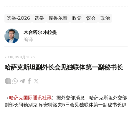
选举-2026
选举
库鲁尔泰
政党
议会
政治
木合塔尔 木拉提
编译
20:18, 05 8月 2026
哈萨克斯坦副外长会见独联体第一副秘书长
（
哈萨克国际通讯社讯
）据外交部消息，哈萨克斯坦外交部
副部长阿勒别克·库安特洛夫5日会见独联体第一副秘书长伊
戈尔·彼得里申科。