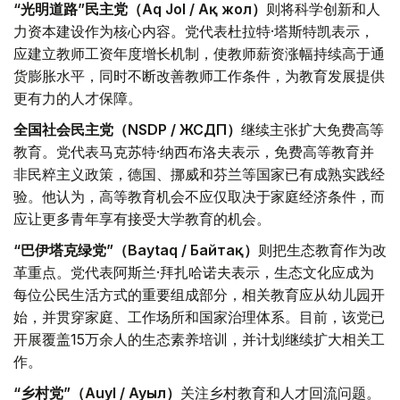
“光明道路”民主党（Aq Jol / Ақ жол）
则将科学创新和人
力资本建设作为核心内容。党代表杜拉特·塔斯特凯表示，
应建立教师工资年度增长机制，使教师薪资涨幅持续高于通
货膨胀水平，同时不断改善教师工作条件，为教育发展提供
更有力的人才保障。
全国社会民主党（NSDP / ЖСДП）
继续主张扩大免费高等
教育。党代表马克苏特·纳西布洛夫表示，免费高等教育并
非民粹主义政策，德国、挪威和芬兰等国家已有成熟实践经
验。他认为，高等教育机会不应仅取决于家庭经济条件，而
应让更多青年享有接受大学教育的机会。
“巴伊塔克绿党”（Baytaq / Байтақ）
则把生态教育作为改
革重点。党代表阿斯兰·拜扎哈诺夫表示，生态文化应成为
每位公民生活方式的重要组成部分，相关教育应从幼儿园开
始，并贯穿家庭、工作场所和国家治理体系。目前，该党已
开展覆盖15万余人的生态素养培训，并计划继续扩大相关工
作。
“乡村党”（Auyl / Ауыл）
关注乡村教育和人才回流问题。