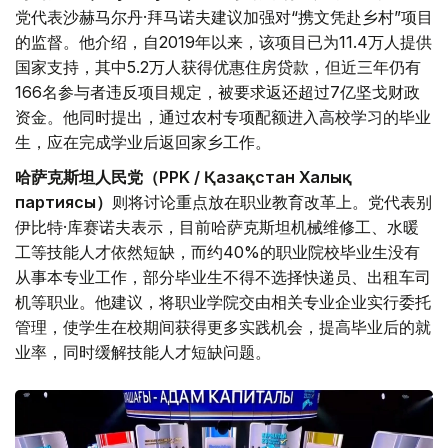
党代表沙赫马尔丹·拜马诺夫建议加强对“携文凭赴乡村”项目
的监督。他介绍，自2019年以来，该项目已为11.4万人提供
国家支持，其中5.2万人获得优惠住房贷款，但近三年仍有
166名参与者违反项目规定，被要求返还超过7亿坚戈财政
资金。他同时提出，通过农村专项配额进入高校学习的毕业
生，应在完成学业后返回家乡工作。
哈萨克斯坦人民党（PPK / Қазақстан Халық
партиясы）
则将讨论重点放在职业教育改革上。党代表别
伊比特·库赛诺夫表示，目前哈萨克斯坦机械维修工、水暖
工等技能人才依然短缺，而约40%的职业院校毕业生没有
从事本专业工作，部分毕业生不得不选择快递员、出租车司
机等职业。他建议，将职业学院交由相关专业企业实行委托
管理，使学生在校期间获得更多实践机会，提高毕业后的就
业率，同时缓解技能人才短缺问题。