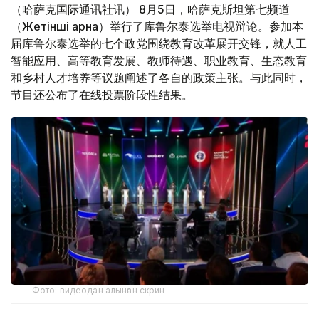
（哈萨克国际通讯社讯） 8月5日，哈萨克斯坦第七频道
（Жетінші арна）举行了库鲁尔泰选举电视辩论。参加本
届库鲁尔泰选举的七个政党围绕教育改革展开交锋，就人工
智能应用、高等教育发展、教师待遇、职业教育、生态教育
和乡村人才培养等议题阐述了各自的政策主张。与此同时，
节目还公布了在线投票阶段性结果。
Фото: видеодан алынған скрин