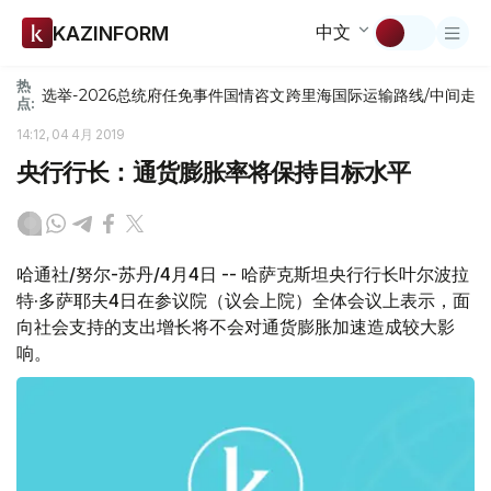
中文
KAZINFORM
热
选举-2026
总统府
任免
事件
国情咨文
跨里海国际运输路线/中间走
点:
14:12, 04 4月 2019
央行行长：通货膨胀率将保持目标水平
哈通社/努尔-苏丹/4月4日 -- 哈萨克斯坦央行行长叶尔波拉
特·多萨耶夫4日在参议院（议会上院）全体会议上表示，面
向社会支持的支出增长将不会对通货膨胀加速造成较大影
响。