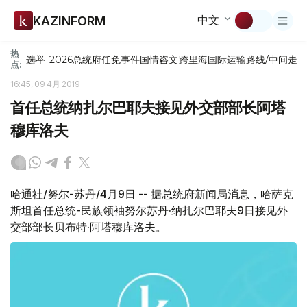
中文
KAZINFORM
热
选举-2026
总统府
任免
事件
国情咨文
跨里海国际运输路线/中间走
点:
16:45, 09 4月 2019
首任总统纳扎尔巴耶夫接见外交部部长阿塔
穆库洛夫
哈通社/努尔-苏丹/4月9日 -- 据总统府新闻局消息，哈萨克
斯坦首任总统-民族领袖努尔苏丹·纳扎尔巴耶夫9日接见外
交部部长贝布特·阿塔穆库洛夫。