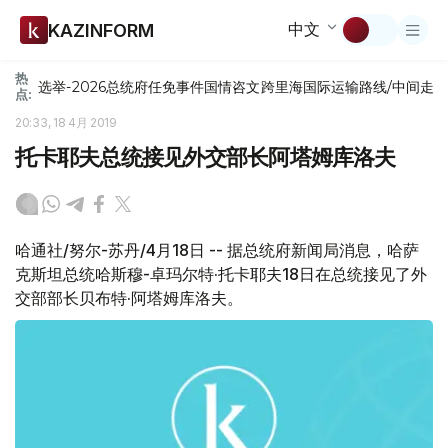
中文
KAZINFORM
热
选举-2026
总统府
任免
事件
国情咨文
跨里海国际运输路线/中间走
点:
20:33, 18 4月 2019
托卡耶夫总统接见外交部长阿塔姆库洛夫
哈通社/努尔-苏丹/4月18日 -- 据总统府新闻局消息，哈萨
克斯坦总统哈斯穆-卓玛尔特·托卡耶夫18日在总统接见了外
交部部长贝布特·阿塔姆库洛夫。