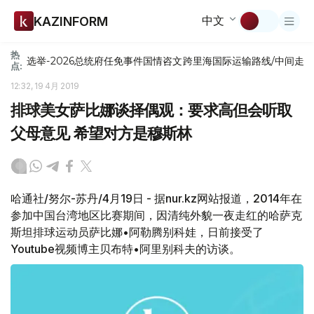
中文
KAZINFORM
热
选举-2026
总统府
任免
事件
国情咨文
跨里海国际运输路线/中间走
点:
12:32, 19 4月 2019
排球美女萨比娜谈择偶观：要求高但会听取
父母意见 希望对方是穆斯林
哈通社/努尔-苏丹/4月19日 - 据nur.kz网站报道，2014年在
参加中国台湾地区比赛期间，因清纯外貌一夜走红的哈萨克
斯坦排球运动员萨比娜•阿勒腾别科娃，日前接受了
Youtube视频博主贝布特•阿里别科夫的访谈。