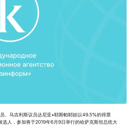
员、马吉利斯议员达尼亚•耶斯帕耶娃以49.5%的得票
选人，参加将于2019年6月9日举行的哈萨克斯坦总统大