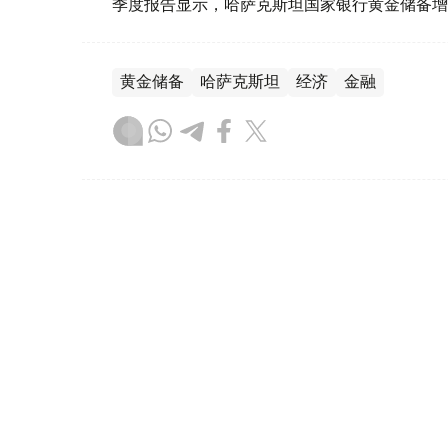
季度报告显示，哈萨克斯坦国家银行黄金储备增
黄金储备
哈萨克斯坦
经济
金融
木合塔尔 哈力木拉
编译
08:31, 31 7月 2026
哈萨克斯坦是全球五大黄金购
（哈萨克国际通讯社讯）根据世界黄金协会（Worl