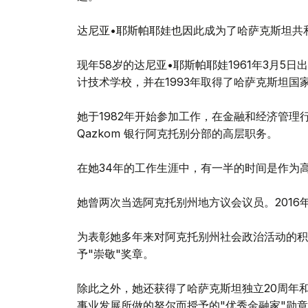
达尼亚•耶斯帕耶娃也因此成为了哈萨克斯坦共
现年58岁的达尼亚•耶斯帕耶娃1961年3月5
计技术学校，并在1993年取得了哈萨克斯坦国
她于1982年开始参加工作，在金融和经济管理行
Qazkom 银行阿克托别分部的高层职务。
在她34年的工作生涯中，有一半的时间是作为
她曾两次当选阿克托别州地方议会议员。201
为表彰她多年来对阿克托别州社会政治活动的积
予"崇敬"奖章。
除此之外，她还获得了哈萨克斯坦独立20周年
事业发展所做的努尔而授予的"优秀金融家"勋