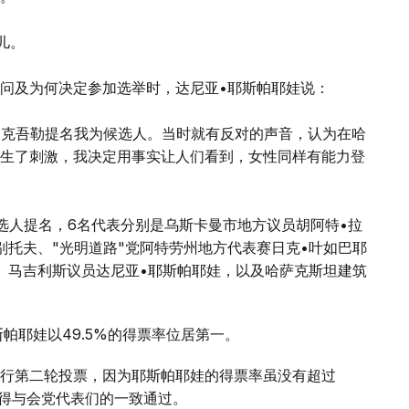
儿。
问及为何决定参加选举时，达尼亚•耶斯帕耶娃说：
别克吾勒提名我为候选人。当时就有反对的声音，认为在哈
生了刺激，我决定用事实让人们看到，女性同样有能力登
选人提名，6名代表分别是乌斯卡曼市地方议员胡阿特•拉
别托夫、"光明道路"党阿特劳州地方代表赛日克•叶如巴耶
尔、马吉利斯议员达尼亚•耶斯帕耶娃，以及哈萨克斯坦建筑
帕耶娃以49.5%的得票率位居第一。
举行第二轮投票，因为耶斯帕耶娃的得票率虽没有超过
获得与会党代表们的一致通过。