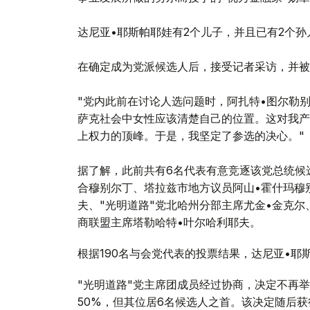
达尼亚•耶斯帕耶娃有2个儿子，并且已有2个孙
在确定成为党派候选人后，接受记者采访，并被
"党内此前在讨论人选问题时，阿扎特•图尔勒
萨克社会中女性应该清楚自己的位置。这对我产
上权力的顶峰。于是，我坚定了参选的决心。"
据了解，此前共有6名代表有意竞逐该党总统候
合穆别尔丁、塔拉兹市地方议员阿山•霍什玛穆
夫、"光明道路"党北哈州分部主席尤金•金克
商联盟主席塔勒哈特•叶尔哈利耶夫。
根据190名与会党代表的投票结果，达尼亚•耶斯
"光明道路"党主席团成员经过协商，决定不再
50%，但其位居6名候选人之首。该决定随后