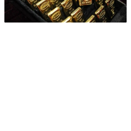
Фото: ӨзА
季度报告显示，哈萨克斯坦国家银行黄金储备增加了15吨。
波兰是2026年第二季度最大的黄金买家。该国在2026年第
二季度增加了51吨黄金储备。
中国购买了33吨黄金，乌兹别克斯坦购买了16吨，哈萨克
斯坦购买了15吨。约旦和捷克共和国的中央银行也分别增加
了6吨黄金储备。
全球各国央行在第二季度共购买了约289吨黄金，比2025年
同期增长了62%。去年同期，黄金购买量约为178吨。
世界黄金协会称，黄金需求的增长受到地缘政治不确定性、
本季度贵金属价格下跌，以及各国寻求国际储备多元化等因
素的影响。