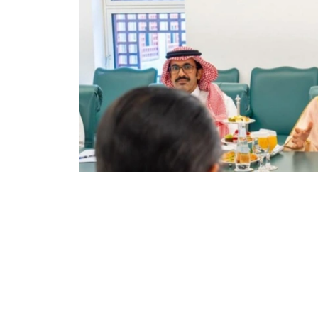
Фото: Сыртқы істер министрлігі
双方还商讨了即将举行的高级别和高级别双边活