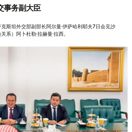
交事务副大臣
克斯坦外交部副部长阿尔曼·伊萨哈利耶夫7日会见沙
关系）阿卜杜勒·拉赫曼·拉西。