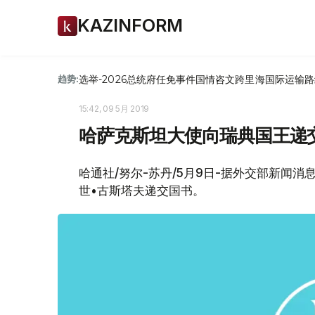
KAZINFORM
选举-2026
总统府
任免
事件
国情咨文
跨里海国际运输路
趋势:
15:42, 09 5月 2019
哈萨克斯坦大使向瑞典国王递
哈通社/努尔-苏丹/5月9日-据外交部新闻
世•古斯塔夫递交国书。