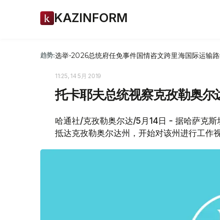
KAZINFORM
选举-2026
总统府
任免
事件
国情咨文
跨里海国际运输路
趋势:
11:25, 14 5月 2019
托卡耶夫总统视察克孜勒奥尔
哈通社/克孜勒奥尔达/5月14日 - 据哈萨
抵达克孜勒奥尔达州，开始对该州进行工作