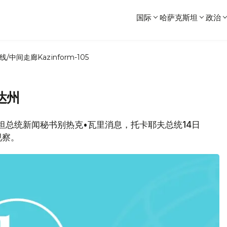
国际
哈萨克斯坦
政治
线/中间走廊
Kazinform-105
达州
克斯坦总统新闻秘书别热克•瓦里消息，托卡耶夫总统14日
视察。