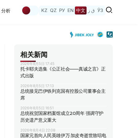
KZ
QZ
РУ
EN
中文
ق ز
ЎЗ
分析
相关新闻
2026年8月5日 17:45
托卡耶夫选集《公正社会——真诚之言》正
式出版
2026年8月5日 17:13
总统接见巴伊铁列克国有控股公司董事会主
席
2026年8月5日 16:51
总统祝贺国家档案馆成立20周年 强调守护
历史遗产意义重大
2026年8月4日 22:08
国家元首向人民英雄伊万·加皮奇逝世致唁电