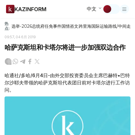
中文
KAZINFORM
热
选举-2026
总统府
任免
事件
国情咨文
跨里海国际运输路线/中间走
点:
09:57, 04 6月 2019
哈萨克斯坦和卡塔尔将进一步加强双边合作
哈通社/多哈/6月4日-由外交部投资委员会主席巴赫特•巴特
尔沙耶夫带领的哈萨克斯坦代表团日前对卡塔尔进行工作访
问。