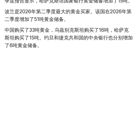
季度报告显示，哈萨克斯坦国家银行黄金储备增加了15吨。
波兰是2026年第二季度最大的黄金买家。该国在2026年第
二季度增加了51吨黄金储备。
中国购买了33吨黄金，乌兹别克斯坦购买了16吨，哈萨克
斯坦购买了15吨。约旦和捷克共和国的中央银行也分别增加
了6吨黄金储备。
全球各国央行在第二季度共购买了约289吨黄金，比2025年
同期增长了62%。去年同期，黄金购买量约为178吨。
世界黄金协会称，黄金需求的增长受到地缘政治不确定性、
本季度贵金属价格下跌，以及各国寻求国际储备多元化等因
素的影响。
根据该协会进行的一项调查，89%的央行行长预计未来一
年全球黄金储备量将会增加。45%的受访者表示，他们的
国家计划增加黄金储备。