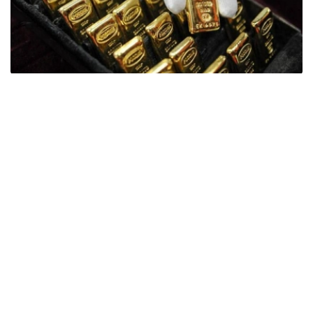
Фото: ӨзА
季度报告显示，哈萨克斯坦国家银行黄金储备增加了15吨。
波兰是2026年第二季度最大的黄金买家。该国在2026年第
二季度增加了51吨黄金储备。
中国购买了33吨黄金，乌兹别克斯坦购买了16吨，哈萨克
斯坦购买了15吨。约旦和捷克共和国的中央银行也分别增加
了6吨黄金储备。
全球各国央行在第二季度共购买了约289吨黄金，比2025年
同期增长了62%。去年同期，黄金购买量约为178吨。
世界黄金协会称，黄金需求的增长受到地缘政治不确定性、
本季度贵金属价格下跌，以及各国寻求国际储备多元化等因