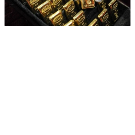
Фото: ӨзА
季度报告显示，哈萨克斯坦国家银行黄金储备增加了15吨。
波兰是2026年第二季度最大的黄金买家。该国在2026年第
二季度增加了51吨黄金储备。
中国购买了33吨黄金，乌兹别克斯坦购买了16吨，哈萨克
斯坦购买了15吨。约旦和捷克共和国的中央银行也分别增加
了6吨黄金储备。
全球各国央行在第二季度共购买了约289吨黄金，比2025年
同期增长了62%。去年同期，黄金购买量约为178吨。
世界黄金协会称，黄金需求的增长受到地缘政治不确定性、
本季度贵金属价格下跌，以及各国寻求国际储备多元化等因
素的影响。