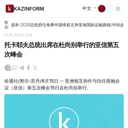
中文
KAZINFORM
热
选举-2026
总统府
任免
事件
国情咨文
跨里海国际运输路线/中间走
点:
12:36, 15 6月 2019
托卡耶夫总统出席在杜尚别举行的亚信第五
次峰会
哈通社/努尔-苏丹/6月15日 -- 亚洲相互协作与信任措施会
议（亚信）第五次峰会15日在杜尚别举行。