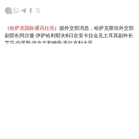
（
哈萨克国际通讯社讯
）据外交部消息，哈萨克斯坦外交部
副部长阿尔曼·伊萨哈利耶夫6日在安卡拉会见土耳其副外长
艾莎·伯里斯·埃金吉和穆萨·库拉克利卡亚。
Фото: Сыртқы істер министрлігі