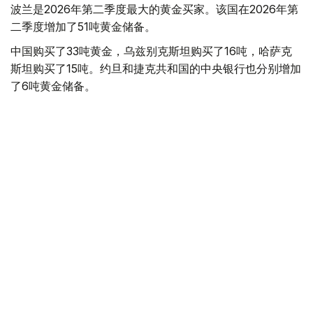
波兰是2026年第二季度最大的黄金买家。该国在2026年第
二季度增加了51吨黄金储备。
中国购买了33吨黄金，乌兹别克斯坦购买了16吨，哈萨克
斯坦购买了15吨。约旦和捷克共和国的中央银行也分别增加
了6吨黄金储备。
全球各国央行在第二季度共购买了约289吨黄金，比2025年
同期增长了62%。去年同期，黄金购买量约为178吨。
世界黄金协会称，黄金需求的增长受到地缘政治不确定性、
本季度贵金属价格下跌，以及各国寻求国际储备多元化等因
素的影响。
根据该协会进行的一项调查，89%的央行行长预计未来一
年全球黄金储备量将会增加。45%的受访者表示，他们的
国家计划增加黄金储备。
黄金储备
哈萨克斯坦
经济
央行
金融