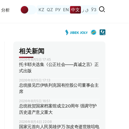
KZ
QZ
РУ
EN
中文
ق ز
ЎЗ
分析
相关新闻
2026年8月5日 17:45
托卡耶夫选集《公正社会——真诚之言》正
式出版
2026年8月5日 17:13
总统接见巴伊铁列克国有控股公司董事会主
席
2026年8月5日 16:51
总统祝贺国家档案馆成立20周年 强调守护
历史遗产意义重大
2026年8月4日 22:08
国家元首向人民英雄伊万·加皮奇逝世致唁电