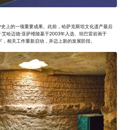
н
护史上的一项重要成果。此前，哈萨克斯坦文化遗产最后
·艾哈迈德·亚萨维陵墓于2003年入选、坦巴雷岩画于
动下，相关工作重新启动，并迈上新的发展阶段。