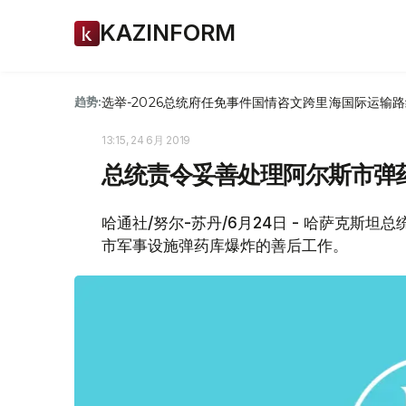
KAZINFORM
选举-2026
总统府
任免
事件
国情咨文
跨里海国际运输路
趋势:
13:15, 24 6月 2019
总统责令妥善处理阿尔斯市弹
哈通社/努尔-苏丹/6月24日 - 哈萨克斯
市军事设施弹药库爆炸的善后工作。