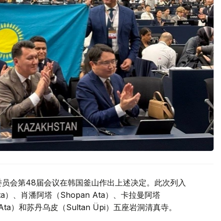
委员会第48届会议在韩国釜山作出上述决定。此次列入
a）、肖潘阿塔（Shopan Ata）、卡拉曼阿塔
 Ata）和苏丹乌皮（Sultan Üpi）五座岩洞清真寺。