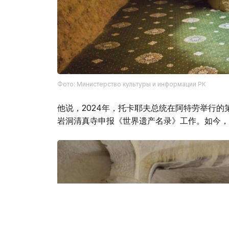
Фото: Министерство культуры и информации РК
他说，2024年，托卡耶夫总统在阿特劳举行
岩洞清真寺申报《世界遗产名录》工作。如今，