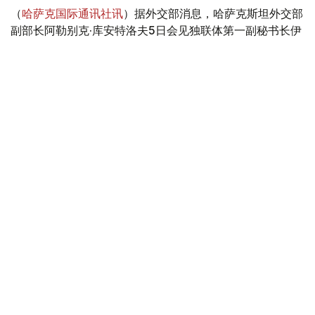
（
哈萨克国际通讯社讯
）据外交部消息，哈萨克斯坦外交部
副部长阿勒别克·库安特洛夫5日会见独联体第一副秘书长伊
戈尔·彼得里申科。
Photo credit: mfa.gov.kz
会谈中，双方讨论了与组织独联体观察团参加库鲁尔泰议员
选举活动相关的问题。