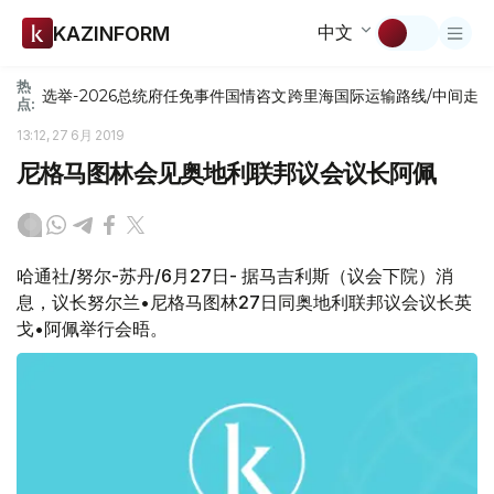
中文
KAZINFORM
热
选举-2026
总统府
任免
事件
国情咨文
跨里海国际运输路线/中间走
点:
13:12, 27 6月 2019
尼格马图林会见奥地利联邦议会议长阿佩
哈通社/努尔-苏丹/6月27日- 据马吉利斯（议会下院）消
息，议长努尔兰•尼格马图林27日同奥地利联邦议会议长英
戈•阿佩举行会晤。