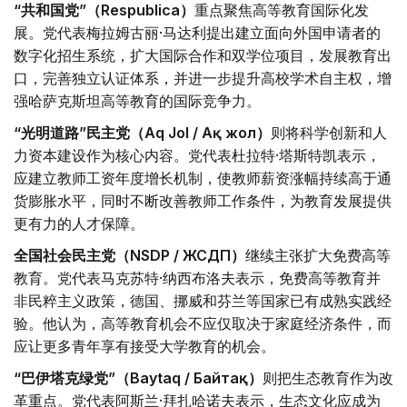
“共和国党”（Respublica）
重点聚焦高等教育国际化发
展。党代表梅拉姆古丽·马达利提出建立面向外国申请者的
数字化招生系统，扩大国际合作和双学位项目，发展教育出
口，完善独立认证体系，并进一步提升高校学术自主权，增
强哈萨克斯坦高等教育的国际竞争力。
“光明道路”民主党（Aq Jol / Ақ жол）
则将科学创新和人
力资本建设作为核心内容。党代表杜拉特·塔斯特凯表示，
应建立教师工资年度增长机制，使教师薪资涨幅持续高于通
货膨胀水平，同时不断改善教师工作条件，为教育发展提供
更有力的人才保障。
全国社会民主党（NSDP / ЖСДП）
继续主张扩大免费高等
教育。党代表马克苏特·纳西布洛夫表示，免费高等教育并
非民粹主义政策，德国、挪威和芬兰等国家已有成熟实践经
验。他认为，高等教育机会不应仅取决于家庭经济条件，而
应让更多青年享有接受大学教育的机会。
“巴伊塔克绿党”（Baytaq / Байтақ）
则把生态教育作为改
革重点。党代表阿斯兰·拜扎哈诺夫表示，生态文化应成为