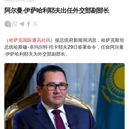
09:56, 29 7月 2026
阿尔曼·伊萨哈利耶夫出任外交部副部长
（
哈萨克国际通讯社讯
）据总统府新闻局消息，哈萨克斯坦
总统哈斯穆-卓玛尔特·托卡耶夫29日签署命令，任命阿尔曼
·伊萨哈利耶夫为外交部副部长。