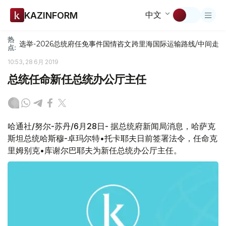
中文
KAZINFORM
热
选举-2026
总统府
任免
事件
国情咨文
跨里海国际运输路线/中间走
点:
10:53, 28 6月 2019
总统任命新任总统办公厅主任
哈通社/努尔-苏丹/6月28日- 据总统府新闻局消息，哈萨克
斯坦总统哈斯穆-卓玛尔特•托卡耶夫日前签署法令，任命克
里姆别克•库谢尔巴耶夫为新任总统办公厅主任。