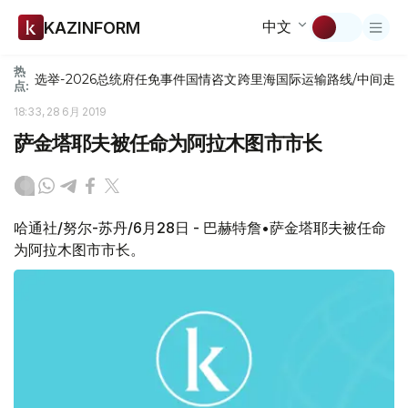
中文
KAZINFORM
热
选举-2026
总统府
任免
事件
国情咨文
跨里海国际运输路线/中间走
点:
18:33, 28 6月 2019
萨金塔耶夫被任命为阿拉木图市市长
哈通社/努尔-苏丹/6月28日 - 巴赫特詹•萨金塔耶夫被任命
为阿拉木图市市长。