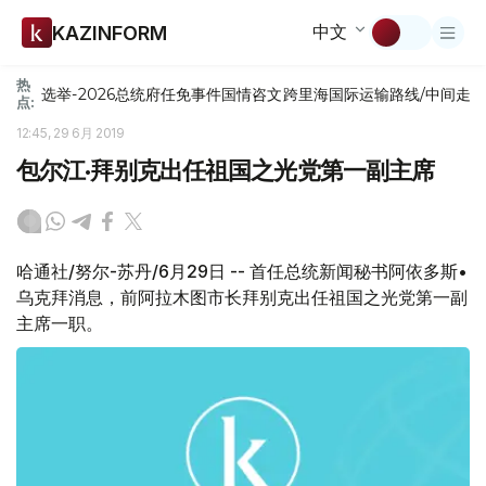
中文
KAZINFORM
热
选举-2026
总统府
任免
事件
国情咨文
跨里海国际运输路线/中间走
点:
12:45, 29 6月 2019
包尔江·拜别克出任祖国之光党第一副主席
哈通社/努尔-苏丹/6月29日 -- 首任总统新闻秘书阿依多斯•
乌克拜消息，前阿拉木图市长拜别克出任祖国之光党第一副
主席一职。