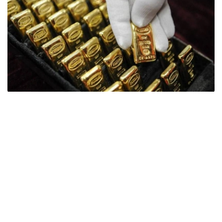
Фото: ӨзА
季度报告显示，哈萨克斯坦国家银行黄金储备增加了15吨。
波兰是2026年第二季度最大的黄金买家。该国在2026年第
二季度增加了51吨黄金储备。
中国购买了33吨黄金，乌兹别克斯坦购买了16吨，哈萨克
斯坦购买了15吨。约旦和捷克共和国的中央银行也分别增加
了6吨黄金储备。
全球各国央行在第二季度共购买了约289吨黄金，比2025年