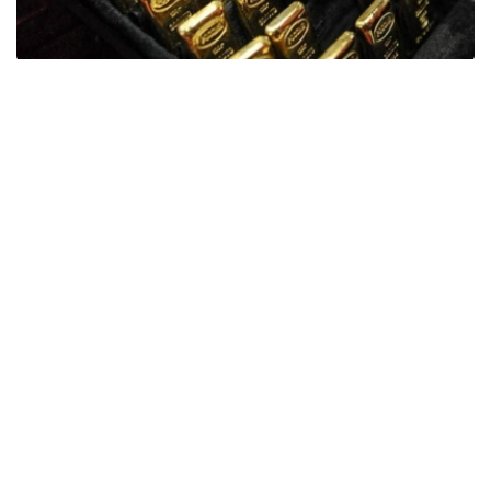
Фото: ӨзА
季度报告显示，哈萨克斯坦国家银行黄金储备增加了15吨。
波兰是2026年第二季度最大的黄金买家。该国在2026年第
二季度增加了51吨黄金储备。
中国购买了33吨黄金，乌兹别克斯坦购买了16吨，哈萨克
斯坦购买了15吨。约旦和捷克共和国的中央银行也分别增加
了6吨黄金储备。
全球各国央行在第二季度共购买了约289吨黄金，比2025年
同期增长了62%。去年同期，黄金购买量约为178吨。
世界黄金协会称，黄金需求的增长受到地缘政治不确定性、
本季度贵金属价格下跌，以及各国寻求国际储备多元化等因
素的影响。
根据该协会进行的一项调查，89%的央行行长预计未来一