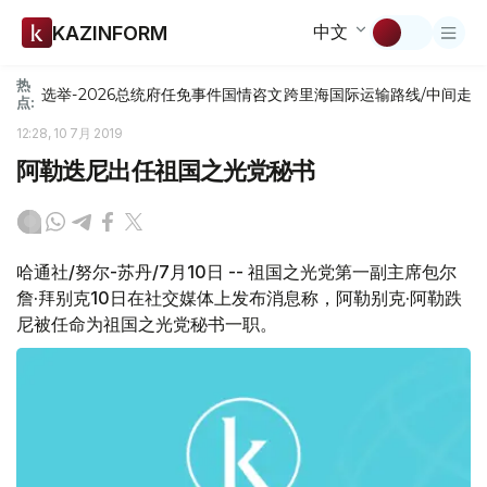
中文
KAZINFORM
热
选举-2026
总统府
任免
事件
国情咨文
跨里海国际运输路线/中间走
点:
12:28, 10 7月 2019
阿勒迭尼出任祖国之光党秘书
哈通社/努尔-苏丹/7月10日 -- 祖国之光党第一副主席包尔
詹·拜别克10日在社交媒体上发布消息称，阿勒别克·阿勒跌
尼被任命为祖国之光党秘书一职。