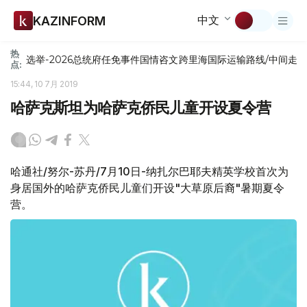
中文
KAZINFORM
热
选举-2026
总统府
任免
事件
国情咨文
跨里海国际运输路线/中间走
点:
15:44, 10 7月 2019
哈萨克斯坦为哈萨克侨民儿童开设夏令营
哈通社/努尔-苏丹/7月10日-纳扎尔巴耶夫精英学校首次为
身居国外的哈萨克侨民儿童们开设"大草原后裔"暑期夏令
营。