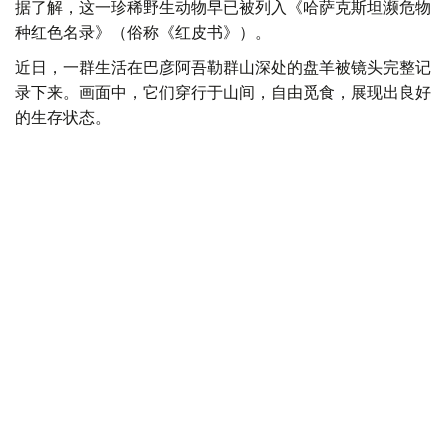
据了解，这一珍稀野生动物早已被列入《哈萨克斯坦濒危物
种红色名录》（俗称《红皮书》）。
近日，一群生活在巴彦阿吾勒群山深处的盘羊被镜头完整记
录下来。画面中，它们穿行于山间，自由觅食，展现出良好
的生存状态。
盘羊通常栖息在人迹罕至的高山地区，平时极少出现在人们
的视野中，因此此次成群现身也显得格外难得。
国家公园管理部门介绍，根据最新统计数据，目前园区内共
有781只盘羊。它们常年生活在崇山峻岭之间，主要在山顶
地带觅食。每年10月至11月进入繁殖季，届时公羊和母羊会
结伴活动，而其他时间公羊大多单独行动。
盘羊主要以旱蒿、披碱草、鹅观草等植物为食，冬季食物相
对匮乏时，还会啃食灌木充饥。它们通常选择在清晨和傍晚
外出觅食，以避开白天的高温和人为干扰。
目前，巴彦阿吾勒国家公园共栖息着45种哺乳动物，其中
绝大多数分布在阿克别特、达尔巴、克孜勒套、杰勒套和萨