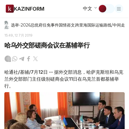
中文
KAZINFORM
热
选举-2026
总统府
任免
事件
国情咨文
跨里海国际运输路线/中间走
点:
15:49, 12 7月 2019
哈乌外交部磋商会议在基辅举行
哈通社/基辅/7月12日 -- 据外交部消息，哈萨克斯坦和乌克
兰外交部部门主任级别磋商会议11日在乌克兰首都基辅举
行。