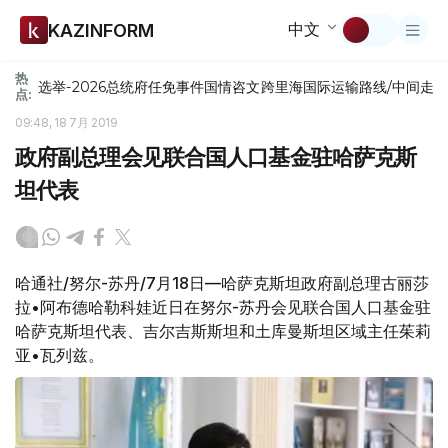
中文
KAZINFORM
热
选举-2026
总统府
任免
事件
国情咨文
跨里海国际运输路线/中间走
点:
09:48, 18 7月 2019
政府副总理会见联合国人口基金驻哈萨克斯
坦代表
哈通社/努尔-苏丹/7月18日—哈萨克斯坦政府副总理古丽莎
拉•阿布德哈勒科娃近日在努尔-苏丹会见联合国人口基金驻
哈萨克斯坦代表、吉尔吉斯斯坦和土库曼斯坦区域主任茱莉
亚•瓦列兹。