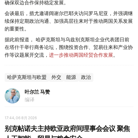
确保双边合作保持稳定发展。
会谈最后，措尤邀请阔谢尔巴耶夫访问罗马尼亚，并强调继
续保持定期政治沟通、加强高层往来对于推动两国关系发展
的重要性。
据此前报道， 哈萨克斯坦与乌兹别克斯坦企业代表团日前
在塔什干举行商务论坛，围绕投资合作、贸易往来和产业协
作等议题展开交流，
进一步推动两国经贸合作发展
。
哈萨克斯坦与欧盟
外交
能源
政治
叶尔兰 马赞
编译
17:44, 06 8月 2026
别克帖诺夫主持欧亚政府间理事会会议 聚焦