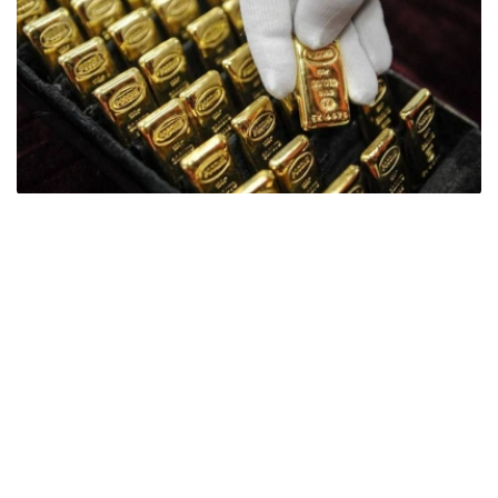
Фото: ӨзА
季度报告显示，哈萨克斯坦国家银行黄金储备增加了15吨。
波兰是2026年第二季度最大的黄金买家。该国在2026年第
二季度增加了51吨黄金储备。
中国购买了33吨黄金，乌兹别克斯坦购买了16吨，哈萨克
斯坦购买了15吨。约旦和捷克共和国的中央银行也分别增加
了6吨黄金储备。
全球各国央行在第二季度共购买了约289吨黄金，比2025年
同期增长了62%。去年同期，黄金购买量约为178吨。