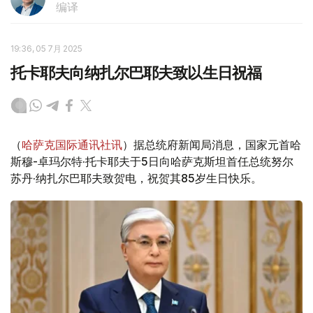
编译
19:36, 05 7月 2025
托卡耶夫向纳扎尔巴耶夫致以生日祝福
（
哈萨克国际通讯社讯
）据总统府新闻局消息，国家元首哈
斯穆-卓玛尔特·托卡耶夫于5日向哈萨克斯坦首任总统努尔
苏丹·纳扎尔巴耶夫致贺电，祝贺其85岁生日快乐。