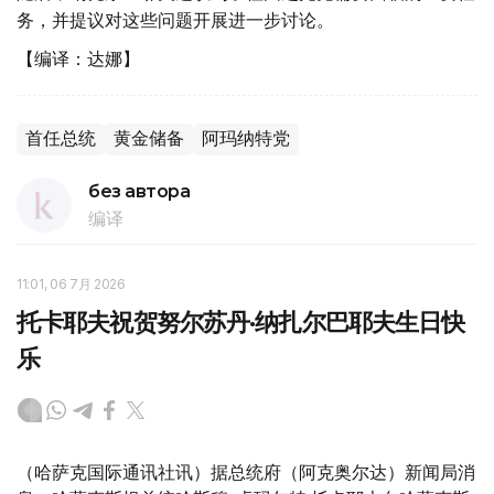
务，并提议对这些问题开展进一步讨论。
【编译：达娜】
首任总统
黄金储备
阿玛纳特党
без автора
编译
11:01, 06 7月 2026
托卡耶夫祝贺努尔苏丹·纳扎尔巴耶夫生日快
乐
（哈萨克国际通讯社讯）据总统府（阿克奥尔达）新闻局消