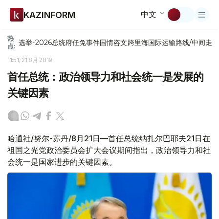
中文
KAZINFORM
热
选举-2026
总统府
任免
事件
国情咨文
跨里海国际运输路线/中间走
点:
11:51, 21 8月 2019
首任总统：政治领导力和社会统一是发展的
关键因素
哈通社/努尔-苏丹/8月21日—首任总统纳扎尔巴耶夫21日在
祖国之光党政治委员会扩大会议期间指出，政治领导力和社
会统一是国家进步的关键因素。