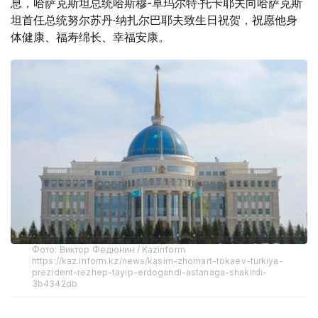
息，哈萨克斯坦总统哈斯穆-卓玛尔特·托卡耶夫向哈萨克斯
坦首任总统努尔苏丹·纳扎尔巴耶夫致生日祝贺，祝愿他身
体健康、福寿绵长、幸福安康。
Фото: Виктор Федюнин / Kazinform
https://kaz.inform.kz/news/kasim-zhomart-tokaev-turkiya-
prezident-rezhep-tayip-erdogandi-astanaga-shakirdi-
3b4342db