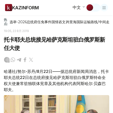
中文
KAZINFORM
热
选举-2026
总统府
任免
事件
国情咨文
跨里海国际运输路线/中间走
点:
19:05, 22 8月 2019
托卡耶夫总统接见哈萨克斯坦驻白俄罗斯新
任大使
哈通社/努尔-苏丹/8月22日——据总统府新闻局消息，托卡
耶夫总统22日在总统府接见哈萨克斯坦驻白俄罗斯特命全
权大使兼常驻独联体宪章及其他机构代表阿斯哈尔·贝森巴
耶夫。