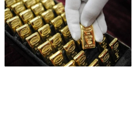
Фото: ӨзА
季度报告显示，哈萨克斯坦国家银行黄金储备增加了15吨。
波兰是2026年第二季度最大的黄金买家。该国在2026年第
二季度增加了51吨黄金储备。
中国购买了33吨黄金，乌兹别克斯坦购买了16吨，哈萨克
斯坦购买了15吨。约旦和捷克共和国的中央银行也分别增加
了6吨黄金储备。