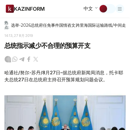
中文
KAZINFORM
热
选举-2026
总统府
任免
事件
国情咨文
跨里海国际运输路线/中间走
点:
14:13, 27 8月 2019
总统指示减少不合理的预算开支
哈通社/努尔-苏丹/8月27日–据总统府新闻局消息，托卡耶
夫总统27日在总统府主持召开预算规划问题会议。