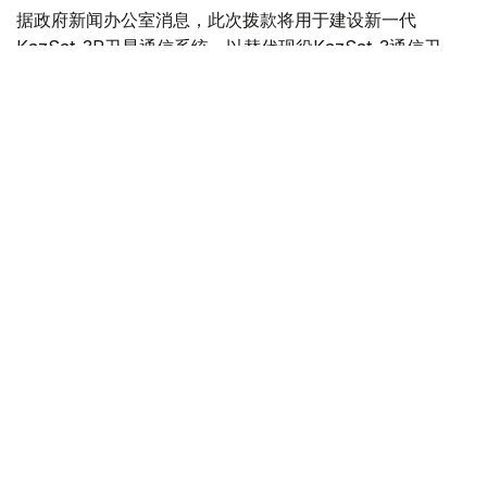
据政府新闻办公室消息，此次拨款将用于建设新一代
KazSat-3R卫星通信系统，以替代现役KazSat-3通信卫
星。按照计划，KazSat-3的服役期将于2029年结束，新卫
星投入使用后，将确保国家卫星通信系统持续稳定运行。
政府表示，项目实施后，将进一步保障卫星通信网络和广播
电视系统的稳定运行，扩大偏远和人口稀少地区的互联网覆
盖范围，同时提升国家信息安全水平，增强哈萨克斯坦的科
技自主能力。
目前，KazSat卫星通信系统已广泛应用于哈萨克斯坦大型
通信运营商和政府机构，提供广播电视信号传输、数据传
输、移动通信和互联网服务。共有19家通信运营商接入该系
统，超过200万用户通过该系统收看电视节目。
政府同时表示，近年来哈萨克斯坦持续推进电信基础设施建
设，不断提升通信服务质量。其中，过去两年最显著的成果
之一是高速互联网覆盖率已达到99%。目前，全国已有
4500多个农村居民点接入高速互联网。