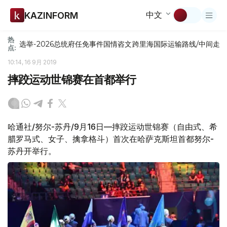
中文
KAZINFORM
热
选举-2026
总统府
任免
事件
国情咨文
跨里海国际运输路线/中间走
点:
10:14, 16 9月 2019
摔跤运动世锦赛在首都举行
哈通社/努尔-苏丹/9月16日—摔跤运动世锦赛（自由式、希
腊罗马式、女子、擒拿格斗）首次在哈萨克斯坦首都努尔-
苏丹开举行。