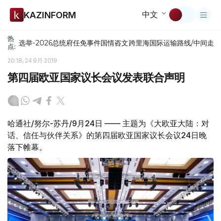
中文
KAZINFORM
热
选举-2026
总统府
任免
事件
国情咨文
跨里海国际运输路线/中间走
点:
20:18, 24 9月 2019
第四届欧亚国家议长会议发表联合声明
哈通社/努尔-苏丹/9月24日 —— 主题为《大欧亚大陆：对
话、信任与伙伴关系》的第四届欧亚国家议长会议24日晚
落下帷幕。