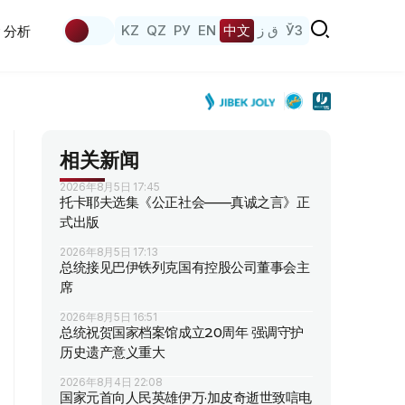
KZ
QZ
РУ
EN
中文
ق ز
ЎЗ
分析
相关新闻
2026年8月5日 17:45
托卡耶夫选集《公正社会——真诚之言》正
式出版
2026年8月5日 17:13
总统接见巴伊铁列克国有控股公司董事会主
席
2026年8月5日 16:51
总统祝贺国家档案馆成立20周年 强调守护
历史遗产意义重大
2026年8月4日 22:08
国家元首向人民英雄伊万·加皮奇逝世致唁电