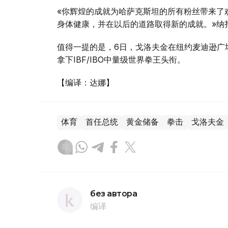
«你辉煌的成就为哈萨克斯坦的所有粉丝带来了
身体健康，并在以后的道路取得新的成就。»纳
值得一提的是，6日，戈洛夫金在纽约麦迪逊广
拿下IBF/IBO中量级世界拳王头衔。
【编译：达娜】
体育
首任总统
黄金储备
拳击
戈洛夫金
без автора
编译