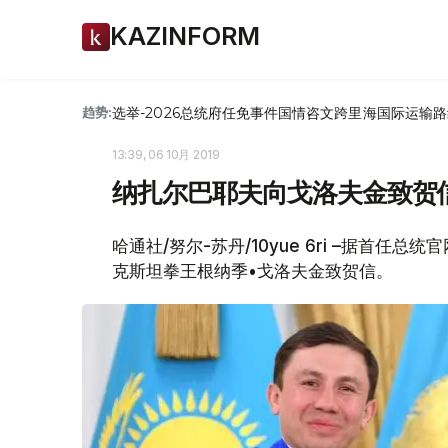
KAZINFORM
选举-2026
总统府
任免
事件
国情咨文
跨里海国际运输路
趋势:
13:39, 06 10月 2019
纳扎尔巴耶夫向戈洛夫金致贺
哈通社/努尔-苏丹/10yue 6ri –据首
克斯坦拳王根纳季•戈洛夫金致贺信。