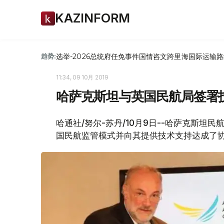
KAZINFORM
选举-2026
总统府
任免
事件
国情咨文
跨里海国际运输路
趋势:
11:34, 09 10月 2019
哈萨克斯坦与英国民航局签署
哈通社/努尔-苏丹/10月9日--哈萨克斯
国民航监管模式并向其提供技术支持达成了