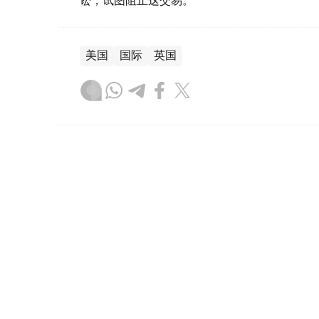
美国
国际
英国
木合塔尔 哈力木拉
编译
19:53, 20 7月 2026
伯纳姆就任英国首相
（
哈萨克国际通讯社讯
）英国工党党首伯纳