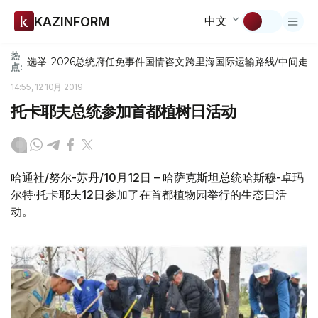
中文
KAZINFORM
热
选举-2026
总统府
任免
事件
国情咨文
跨里海国际运输路线/中间走
点:
14:55, 12 10月 2019
托卡耶夫总统参加首都植树日活动
哈通社/努尔-苏丹/10月12日 – 哈萨克斯坦总统哈斯穆-卓玛
尔特·托卡耶夫12日参加了在首都植物园举行的生态日活
动。