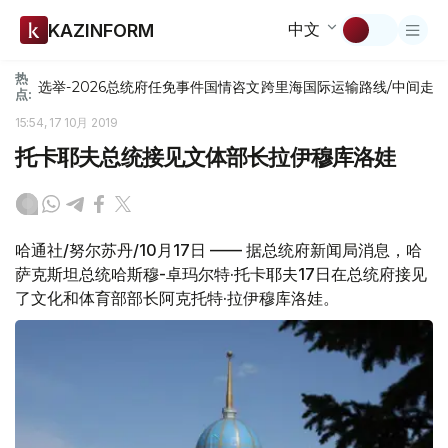
中文
KAZINFORM
热
选举-2026
总统府
任免
事件
国情咨文
跨里海国际运输路线/中间走
点:
15:54, 17 10月 2019
托卡耶夫总统接见文体部长拉伊穆库洛娃
哈通社/努尔苏丹/10月17日 —— 据总统府新闻局消息，哈
萨克斯坦总统哈斯穆-卓玛尔特·托卡耶夫17日在总统府接见
了文化和体育部部长阿克托特·拉伊穆库洛娃。