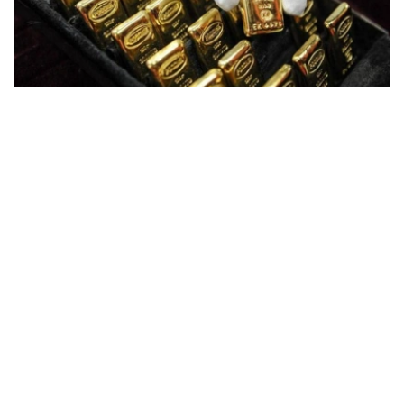
Фото: ӨзА
季度报告显示，哈萨克斯坦国家银行黄金储备增加了15吨。
波兰是2026年第二季度最大的黄金买家。该国在2026年第
二季度增加了51吨黄金储备。
中国购买了33吨黄金，乌兹别克斯坦购买了16吨，哈萨克
斯坦购买了15吨。约旦和捷克共和国的中央银行也分别增加
了6吨黄金储备。
全球各国央行在第二季度共购买了约289吨黄金，比2025年
同期增长了62%。去年同期，黄金购买量约为178吨。
世界黄金协会称，黄金需求的增长受到地缘政治不确定性、
本季度贵金属价格下跌，以及各国寻求国际储备多元化等因