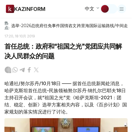
中文
KAZINFORM
热
选举-2026
总统府
任免
事件
国情咨文
跨里海国际运输路线/中间走
点:
17:20, 18 10月 2019
首任总统：政府和“祖国之光”党团应共同解
决人民群众的问题
哈通社/努尔苏丹/10月18日 —— 据首任总统新闻处消息，
哈萨克斯坦首任总统-民族领袖努尔苏丹·纳扎尔巴耶夫18日
主持召开会议，就“祖国之光”党《哈萨克斯坦-2021：团
结、稳定、创新》选举方案相关内容，以及《百步计划》国
家规划的落实情况进行了讨论。