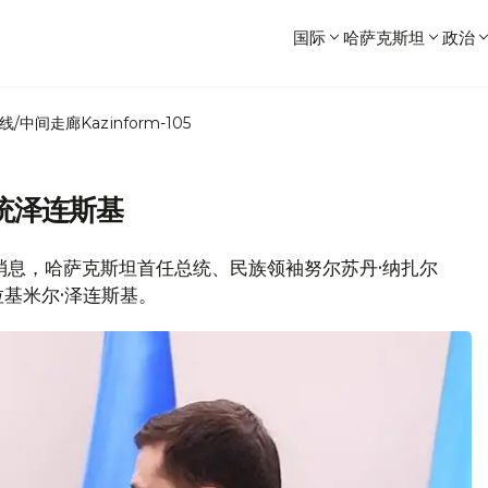
国际
哈萨克斯坦
政治
线/中间走廊
Kazinform-105
统泽连斯基
闻处消息，哈萨克斯坦首任总统、民族领袖努尔苏丹·纳扎尔
基米尔·泽连斯基。