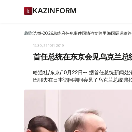
KAZINFORM
选举-2026
总统府
任免
事件
国情咨文
跨里海国际运输路
趋势:
15:30, 22 10月 2019
首任总统在东京会见乌克兰总
哈通社/东京/10月22日-- 据首任总统新
巴耶夫在日本访问期间会见了乌克兰总统弗拉