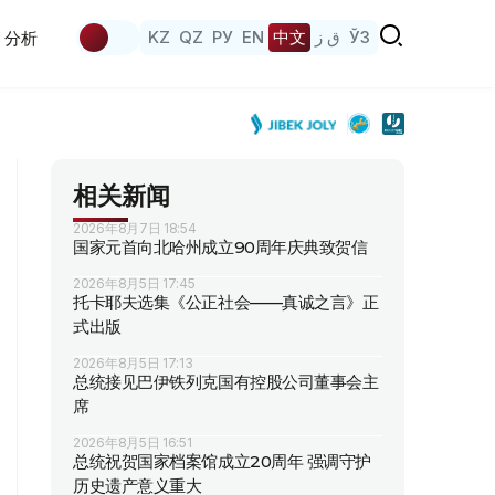
KZ
QZ
РУ
EN
中文
ق ز
ЎЗ
分析
相关新闻
2026年8月7日 18:54
国家元首向北哈州成立90周年庆典致贺信
2026年8月5日 17:45
托卡耶夫选集《公正社会——真诚之言》正
式出版
2026年8月5日 17:13
总统接见巴伊铁列克国有控股公司董事会主
席
2026年8月5日 16:51
总统祝贺国家档案馆成立20周年 强调守护
历史遗产意义重大