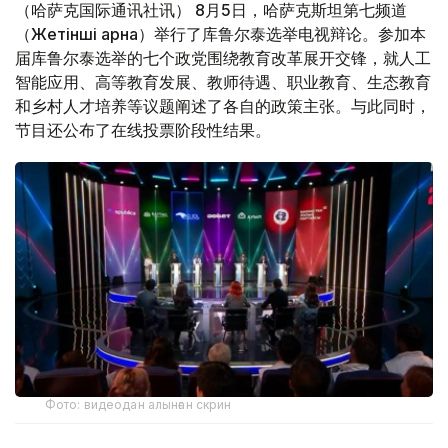
（哈萨克国际通讯社讯） 8月5日，哈萨克斯坦第七频道
（Жетінші арна）举行了库鲁尔泰选举电视辩论。参加本
届库鲁尔泰选举的七个政党围绕教育改革展开交锋，就人工
智能应用、高等教育发展、教师待遇、职业教育、生态教育
和乡村人才培养等议题阐述了各自的政策主张。与此同时，
节目还公布了在线投票阶段性结果。
Фото: видеодан алынған скрин