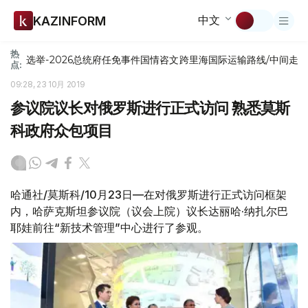
中文
KAZINFORM
热
选举-2026
总统府
任免
事件
国情咨文
跨里海国际运输路线/中间走
点:
09:28, 23 10月 2019
参议院议长对俄罗斯进行正式访问 熟悉莫斯
科政府众包项目
哈通社/莫斯科/10月23日—在对俄罗斯进行正式访问框架
内，哈萨克斯坦参议院（议会上院）议长达丽哈·纳扎尔巴
耶娃前往“新技术管理”中心进行了参观。