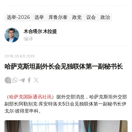
选举-2026
选举
库鲁尔泰
政党
议会
政治
木合塔尔 木拉提
编译
20:18, 05 8月 2026
哈萨克斯坦副外长会见独联体第一副秘书长
（
哈萨克国际通讯社讯
）据外交部消息，哈萨克斯坦外交部
副部长阿勒别克·库安特洛夫5日会见独联体第一副秘书长伊
戈尔·彼得里申科。