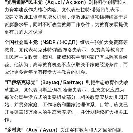
“光明道路”民主党（Aq Jol / Ақ жол）
则将科学创新和人
力资本建设作为核心内容。党代表杜拉特·塔斯特凯表示，
应建立教师工资年度增长机制，使教师薪资涨幅持续高于通
货膨胀水平，同时不断改善教师工作条件，为教育发展提供
更有力的人才保障。
全国社会民主党（NSDP / ЖСДП）
继续主张扩大免费高等
教育。党代表马克苏特·纳西布洛夫表示，免费高等教育并
非民粹主义政策，德国、挪威和芬兰等国家已有成熟实践经
验。他认为，高等教育机会不应仅取决于家庭经济条件，而
应让更多青年享有接受大学教育的机会。
“巴伊塔克绿党”（Baytaq / Байтақ）
则把生态教育作为改
革重点。党代表阿斯兰·拜扎哈诺夫表示，生态文化应成为
每位公民生活方式的重要组成部分，相关教育应从幼儿园开
始，并贯穿家庭、工作场所和国家治理体系。目前，该党已
开展覆盖15万余人的生态素养培训，并计划继续扩大相关工
作。
“乡村党”（Auyl / Ауыл）
关注乡村教育和人才回流问题。