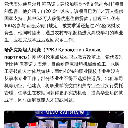
党代表沙赫马尔丹·拜马诺夫建议加强对“携文凭赴乡村”项目
的监督。他介绍，自2019年以来，该项目已为11.4万人提供
国家支持，其中5.2万人获得优惠住房贷款，但近三年仍有
166名参与者违反项目规定，被要求返还超过7亿坚戈财政
资金。他同时提出，通过农村专项配额进入高校学习的毕业
生，应在完成学业后返回家乡工作。
哈萨克斯坦人民党（PPK / Қазақстан Халық
партиясы）
则将讨论重点放在职业教育改革上。党代表别
伊比特·库赛诺夫表示，目前哈萨克斯坦机械维修工、水暖
工等技能人才依然短缺，而约40%的职业院校毕业生没有
从事本专业工作，部分毕业生不得不选择快递员、出租车司
机等职业。他建议，将职业学院交由相关专业企业实行委托
管理，使学生在校期间获得更多实践机会，提高毕业后的就
业率，同时缓解技能人才短缺问题。