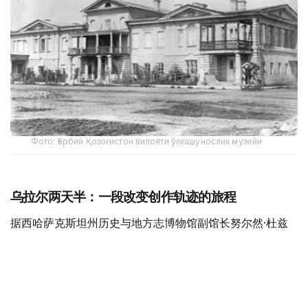
Фото: Ғарбий Қозоғистон вилояти ўлкашунослик музейи
乌拉尔两天半：一段改变创作轨迹的旅程
据西哈萨克斯坦州历史与地方志博物馆副馆长努尔然·杜兹
巴特尔介绍，1833年9月21日，普希金沿大奥伦堡大道抵达
乌拉尔。
此次出行的主要目的，是搜集有关普加乔夫起义的第一手历
史资料，正如普希金本人所写，希望“了解人民的看法”。