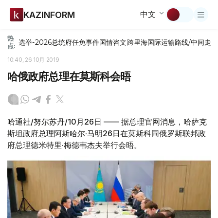
中文
KAZINFORM
热
选举-2026
总统府
任免
事件
国情咨文
跨里海国际运输路线/中间走
点:
10:40, 26 10月 2019
哈俄政府总理在莫斯科会晤
哈通社/努尔苏丹/10月26日 —— 据总理官网消息，哈萨克
斯坦政府总理阿斯哈尔·马明26日在莫斯科同俄罗斯联邦政
府总理德米特里·梅德韦杰夫举行会晤。