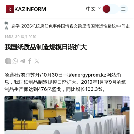
中文
KAZINFORM
热
选举-2026
总统府
任免
事件
国情咨文
跨里海国际运输路线/中间走
点:
14:53, 30 10月 2019
我国纸质品制造规模日渐扩大
哈通社/努尔苏丹/10月30日--据energyprom.kz网站消
息，我国纸制品制造规模日渐扩大。2019年1月至9月的纸
制品生产额达到476亿坚戈，同比增长103.3%。