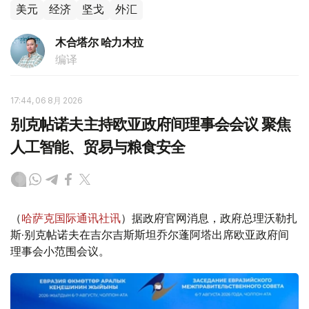
美元
经济
坚戈
外汇
木合塔尔 哈力木拉
编译
17:44, 06 8月 2026
别克帖诺夫主持欧亚政府间理事会会议 聚焦
人工智能、贸易与粮食安全
（
哈萨克国际通讯社讯
）据政府官网消息，政府总理沃勒扎
斯·别克帖诺夫在吉尔吉斯斯坦乔尔蓬阿塔出席欧亚政府间
理事会小范围会议。