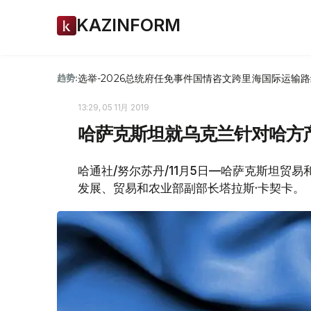
KAZINFORM
选举-2026
总统府
任免
事件
国情咨文
跨里海国际运输路
趋势:
13:29, 05 11月 2019
哈萨克斯坦就乌克兰针对哈方
哈通社/努尔苏丹/11月5日—哈萨克斯坦贸
发展、贸易和农业部副部长塔拉斯·卡契卡。