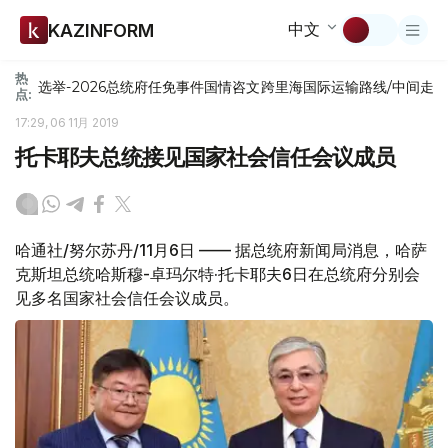
中文
KAZINFORM
热
选举-2026
总统府
任免
事件
国情咨文
跨里海国际运输路线/中间走
点:
17:29, 06 11月 2019
托卡耶夫总统接见国家社会信任会议成员
哈通社/努尔苏丹/11月6日 —— 据总统府新闻局消息，哈萨
克斯坦总统哈斯穆-卓玛尔特·托卡耶夫6日在总统府分别会
见多名国家社会信任会议成员。