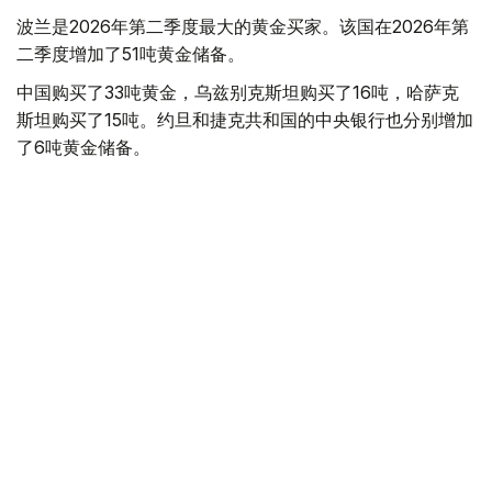
波兰是2026年第二季度最大的黄金买家。该国在2026年第
二季度增加了51吨黄金储备。
中国购买了33吨黄金，乌兹别克斯坦购买了16吨，哈萨克
斯坦购买了15吨。约旦和捷克共和国的中央银行也分别增加
了6吨黄金储备。
全球各国央行在第二季度共购买了约289吨黄金，比2025年
同期增长了62%。去年同期，黄金购买量约为178吨。
世界黄金协会称，黄金需求的增长受到地缘政治不确定性、
本季度贵金属价格下跌，以及各国寻求国际储备多元化等因
素的影响。
根据该协会进行的一项调查，89%的央行行长预计未来一
年全球黄金储备量将会增加。45%的受访者表示，他们的
国家计划增加黄金储备。
黄金储备
哈萨克斯坦
经济
央行
金融