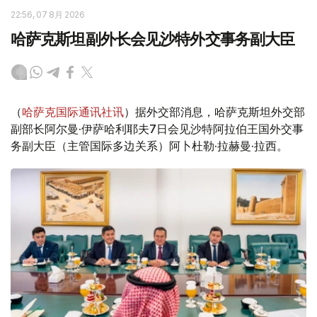
22:56, 07 8月 2026
哈萨克斯坦副外长会见沙特外交事务副大臣
（
哈萨克国际通讯社讯
）据外交部消息，哈萨克斯坦外交部
副部长阿尔曼·伊萨哈利耶夫7日会见沙特阿拉伯王国外交事
务副大臣（主管国际多边关系）阿卜杜勒·拉赫曼·拉西。