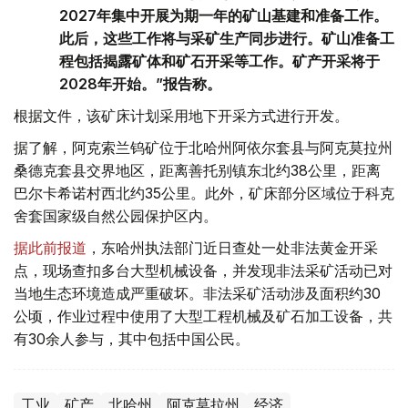
2027年集中开展为期一年的矿山基建和准备工作。
此后，这些工作将与采矿生产同步进行。矿山准备工
程包括揭露矿体和矿石开采等工作。矿产开采将于
2028年开始。”报告称。
根据文件，该矿床计划采用地下开采方式进行开发。
据了解，阿克索兰钨矿位于北哈州阿依尔套县与阿克莫拉州
桑德克套县交界地区，距离善托别镇东北约38公里，距离
巴尔卡希诺村西北约35公里。此外，矿床部分区域位于科克
舍套国家级自然公园保护区内。
据此前报道
，东哈州执法部门近日查处一处非法黄金开采
点，现场查扣多台大型机械设备，并发现非法采矿活动已对
当地生态环境造成严重破坏。非法采矿活动涉及面积约30
公顷，作业过程中使用了大型工程机械及矿石加工设备，共
有30余人参与，其中包括中国公民。
工业
矿产
北哈州
阿克莫拉州
经济