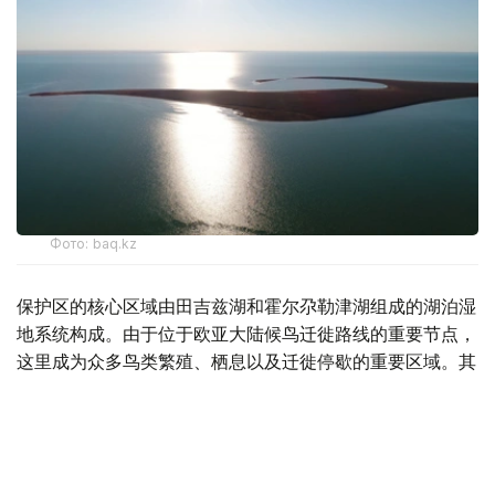
Фото: baq.kz
保护区的核心区域由田吉兹湖和霍尔尕勒津湖组成的湖泊湿
地系统构成。由于位于欧亚大陆候鸟迁徙路线的重要节点，
这里成为众多鸟类繁殖、栖息以及迁徙停歇的重要区域。其
中，最引人关注的是，这里还是全球红鹳（火烈鸟）分布范
围内最北端的天然繁殖地。