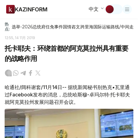
中文
KAZINFORM
热
选举-2026
总统府
任免
事件
国情咨文
跨里海国际运输路线/中间走
点:
12:55, 14 11月 2019
托卡耶夫：环绕首都的阿克莫拉州具有重要
的战略作用
哈通社/阔科谢套/11月14日-- 据统新闻秘书别热克•瓦里通
过Facebook发布的消息，总统哈斯穆-卓玛尔特·托卡耶夫
就阿克莫拉州发展问题召开会议。