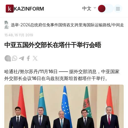
中文
KAZINFORM
热
选举-2026
总统府
任免
事件
国情咨文
跨里海国际运输路线/中间走
点:
15:48, 16 11月 2019
中亚五国外交部长在塔什干举行会晤
哈通社/努尔苏丹/11月16日 —— 据外交部消息，中亚国家
外交部长会议16日在乌兹别克斯坦首都塔什干举行。