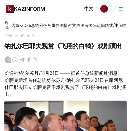
中文
KAZINFORM
热
选举-2026
总统府
任免
事件
国情咨文
跨里海国际运输路线/中间走
点:
22:59, 21 11月 2019
纳扎尔巴耶夫观赏《飞翔的白鹤》戏剧演出
哈通社/努尔苏丹/11月21日 —— 据首任总统新闻处消息，
哈萨克斯坦首任总统努尔苏丹·纳扎尔巴耶夫21日在库阿尼
什巴耶夫国立哈萨克音乐戏剧观赏了《飞翔的白鹤》戏剧演
出。